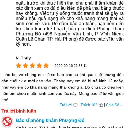
ngặt, trước khi thực hiện thai phụ phải thăm khám để
xác định xem có đủ điều kiện để phá thai bằng thuốc
hay không. Việc tự ý uống thuốc tránh thai sẽ gây ra
nhiều hậu quả nặng nề cho khả năng mang thai và
sinh con về sau. Để đảm bảo an toàn, bạn nên đến
trực tiếp khoa kế hoạch hóa gia đình Phòng khám
Phượng Đỏ (498 Nguyễn Văn Linh, P Vĩnh Niệm,
Quận Lê Chân TP. Hải Phòng) để được bác sĩ tư vấn
kỹ hơn.
N. Thủy
2020-09-16 21:33:11
chào bs, vợ chong em có sd bao cao su khi quan hệ nhưng đến
gần cuối ck e mới đeo vào. Tháng này em đã bị trễ kinh 12 ngày,
như vậy em có khả năng mang thai không ạ. Do chưa có điều kiện
nên em chưa muốn sinh con vào lúc này. Mong bác sĩ tư vấn giúp
em!
Trả Lời
Thích 182
Chia Sẻ
Trả lời bình luận
Bác sĩ phòng khám Phượng Đỏ