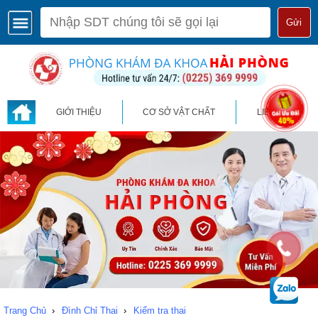
Gửi
GIỚI THIỆU
CƠ SỞ VẬT CHẤT
LIÊN HỆ
Trang Chủ
›
Đình Chỉ Thai
›
Kiểm tra thai