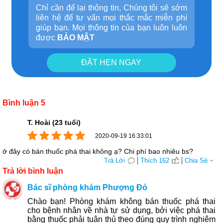
Chỉ cần để lại thông tin, Chúng tôi sẽ sớm
liên hệ để tư vấn mọi thắc mắc miễn phí
giúp bạn. Mọi thông tin của bạn luôn luôn
được
BẢO MẬT
ĐẶT HẸN NGAY
Bình luận 5
T. Hoài (23 tuổi)
2020-09-19 16:33:01
ở đây có bán thuốc phá thai không ạ? Chi phí bao nhiêu bs?
Trả Lời
Thích 162
Chia Sẻ
Trả lời bình luận
Bác sĩ phòng khám Phượng Đỏ
Chào bạn! Phòng khám không bán thuốc phá thai
cho bệnh nhân về nhà tự sử dụng, bởi việc phá thai
bằng thuốc phải tuân thủ theo đúng quy trình nghiêm