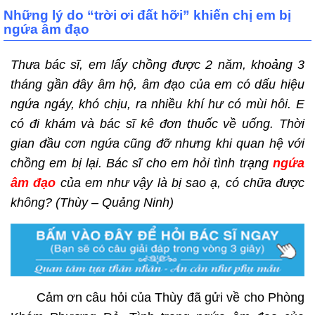
Những lý do “trời ơi đất hỡi” khiến chị em bị
ngứa âm đạo
Thưa bác sĩ, em lấy chồng được 2 năm, khoảng 3
tháng gần đây âm hộ, âm đạo của em có dấu hiệu
ngứa ngáy, khó chịu, ra nhiều khí hư có mùi hôi. E
có đi khám và bác sĩ kê đơn thuốc về uống. Thời
gian đầu cơn ngứa cũng đỡ nhưng khi quan hệ với
chồng em bị lại. Bác sĩ cho em hỏi tình trạng
ngứa
âm đạo
của em như vậy là bị sao ạ, có chữa được
không? (Thùy – Quảng Ninh)
Cảm ơn câu hỏi của Thùy đã gửi về cho Phòng