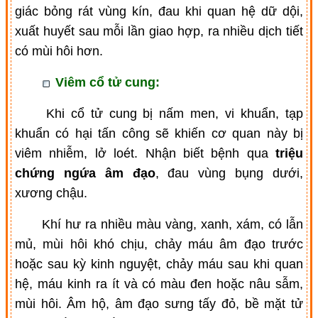
giác bỏng rát vùng kín, đau khi quan hệ dữ dội,
xuất huyết sau mỗi lần giao hợp, ra nhiều dịch tiết
có mùi hôi hơn.
Viêm cổ tử cung:
Khi cổ tử cung bị nấm men, vi khuẩn, tạp
khuẩn có hại tấn công sẽ khiến cơ quan này bị
viêm nhiễm, lở loét. Nhận biết bệnh qua
triệu
chứng ngứa âm đạo
, đau vùng bụng dưới,
xương chậu.
Khí hư ra nhiều màu vàng, xanh, xám, có lẫn
mủ, mùi hôi khó chịu, chảy máu âm đạo trước
hoặc sau kỳ kinh nguyệt, chảy máu sau khi quan
hệ, máu kinh ra ít và có màu đen hoặc nâu sẫm,
mùi hôi. Âm hộ, âm đạo sưng tấy đỏ, bề mặt tử