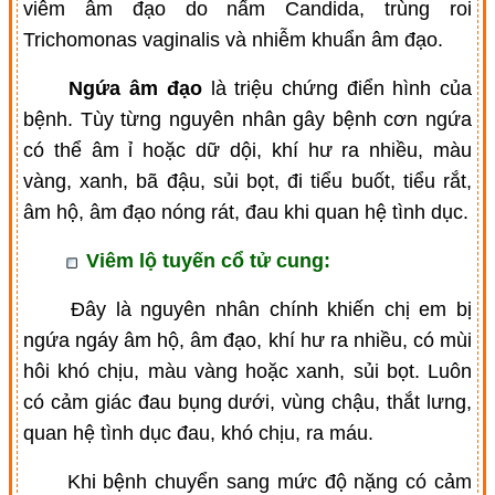
viêm âm đạo do nấm Candida, trùng roi
Trichomonas vaginalis và nhiễm khuẩn âm đạo.
Ngứa âm đạo
là triệu chứng điển hình của
bệnh. Tùy từng nguyên nhân gây bệnh cơn ngứa
có thể âm ỉ hoặc dữ dội, khí hư ra nhiều, màu
vàng, xanh, bã đậu, sủi bọt, đi tiểu buốt, tiểu rắt,
âm hộ, âm đạo nóng rát, đau khi quan hệ tình dục.
Viêm lộ tuyến cổ tử cung:
Đây là nguyên nhân chính khiến chị em bị
ngứa ngáy âm hộ, âm đạo, khí hư ra nhiều, có mùi
hôi khó chịu, màu vàng hoặc xanh, sủi bọt. Luôn
có cảm giác đau bụng dưới, vùng chậu, thắt lưng,
quan hệ tình dục đau, khó chịu, ra máu.
Khi bệnh chuyển sang mức độ nặng có cảm