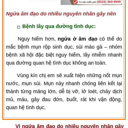
Ngứa âm đạo do nhiều nguyên nhân gây nên
Bệnh lây qua đường tình dục:
Nguy hiểm hơn,
ngứa ở âm đạo
có thể do
mắc bệnh mụn rộp sinh dục, sùi mào gà – nhóm
bệnh xã hội đặc biệt nguy hiểm, lây nhiễm nhanh
qua đường quan hệ tình dục không an toàn.
Vùng kín chị em sẽ xuất hiện những nốt mụn
nước, mụn sùi. Mụn này nhanh chóng liên kết lại
thành từng mảng lớn, dễ bị vỡ, lở loét, chảy dịch
mủ, máu, gây đau đớn, buốt, rát khi vận động,
quan hệ tình dục.
Vì ngứa âm đạo do nhiều nguyên nhân gây