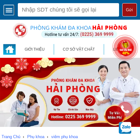
Gửi
GIỚI THIỆU
CƠ SỞ VẬT CHẤT
LIÊN HỆ
Trang Chủ
›
Phụ khoa
›
viêm phụ khoa