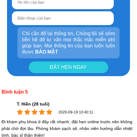
Chỉ cần để lại thông tin, Chúng tôi sẽ sớm
liên hệ để tư vấn mọi thắc mắc miễn phí
giúp bạn. Mọi thông tin của bạn luôn luôn
được
BẢO MẬT
ĐẶT HẸN NGAY
Bình luận 5
T. Hiền (28 tuổi)
2020-09-19 10:40:11
Đi khám phụ khoa ở đây rất nhanh, đặt hẹn online trước nên không
phải chờ đợi lâu. Phòng khám sạch sẽ, nhân viên hướng dẫn nhiệt
tình, bác sĩ thân thiện!