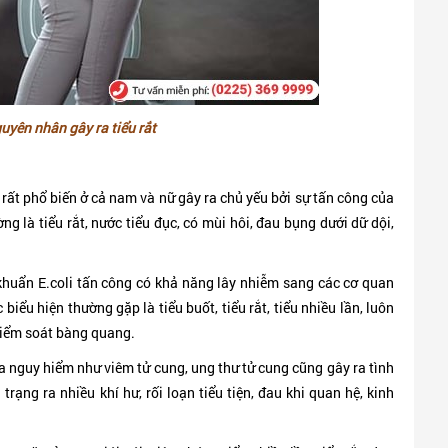
uyên nhân gây ra tiểu rắt
rất phổ biến ở cả nam và nữ gây ra chủ yếu bởi sự tấn công của
ờng là tiểu rắt, nước tiểu đục, có mùi hôi, đau bụng dưới dữ dội,
khuẩn E.coli tấn công có khả năng lây nhiễm sang các cơ quan
biểu hiện thường gặp là tiểu buốt, tiểu rắt, tiểu nhiều lần, luôn
kiểm soát bàng quang.
 nguy hiểm như viêm tử cung, ung thư tử cung cũng gây ra tình
 trạng ra nhiều khí hư, rối loạn tiểu tiện, đau khi quan hệ, kinh