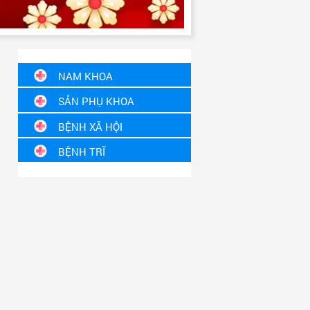
NAM KHOA
SẢN PHỤ KHOA
Rối loạn xuất tinh
BỆNH XÃ HỘI
Viêm đường tiết niệu
BỆNH TRĨ
Viêm nhiễm nam khoa
Nứt kẽ hậu môn
Thẩm mỹ dương vật
Rò hậu môn
Bệnh tuyến tiền liệt
Polyp hậu môn
Yếu sinh lý
Apxe hậu môn
Bệnh lý tinh hoàn
Trĩ hỗn hợp