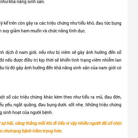
như khả năng sinh sản.
kể trên còn gây ra các triệu chứng như tiểu khó, đau tức bụng
đến suy giảm ham muốn và chức năng tình dục.
nh dịch ở nam giới, nếu như bị viêm sẽ gây ảnh hưởng đến số
đó nếu được điều trị kịp thời sẽ khiến tình trạng viêm nhiễm lan
đầu từ đó gây ảnh hưởng đến khả năng sinh sản của nam giới có
 số các triệu chứng khác kèm theo như tiểu ra mủ, đau đớn,
iểu yếu, ngắt quãng, đau bụng dưới, sốt nhẹ. Những triệu chứng
g sinh hoạt của người bệnh.
sợ hãi, căng thẳng mỗi khi đi tiểu vì vậy nhiều người đã cố nhịn
àm chotrạng bệnh trầm trọng hơn.