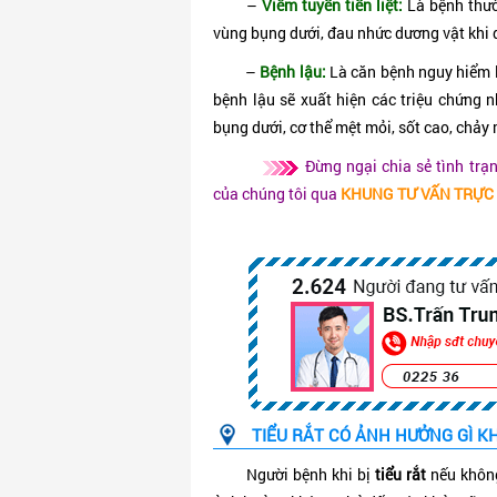
–
Viêm tuyến tiền liệt:
Là bệnh thườ
vùng bụng dưới, đau nhức dương vật khi 
–
Bệnh lậu:
Là căn bệnh nguy hiểm 
bệnh lậu sẽ xuất hiện các triệu chứng n
bụng dưới, cơ thể mệt mỏi, sốt cao, chảy
Đừng ngại chia sẻ tình tr
của chúng tôi qua
KHUNG TƯ VẤN TRỰC
TIỂU RẮT CÓ ẢNH HƯỞNG GÌ K
Người bệnh khi bị
tiểu rắt
nếu không