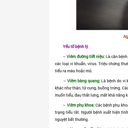
Ng
Y
ếu tố bệnh lý
–
Viêm đường tiết niệu:
Là căn bệnh 
các loại vi khuẩn, virus. Triệu chứng thư
tiểu ra máu hoặc mủ.
–
Viêm bàng quang:
Là bệnh do vi 
khác như thận, tử cung, buồng trứng. Các 
muốn tiểu, đau thắt lưng, mất khả năng 
–
Viêm phụ khoa:
Các bệnh phụ khoa
trạng tiểu rắt. Người bệnh xuất hiện tình
nguyệt bất thường.