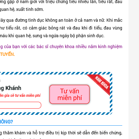
ng gặp ở nam giới với triệu chứng tiểu nhiều lần, tiểu rắt, đau
quan hệ, xuất tinh sớm.
lây qua đường tình dục không an toàn ở cả nam và nữ. Khi mắc
hư tiểu rắt, có cảm giác bỏng rát và đau khi đi tiểu, đau vùng
 máu khi quan hệ, sưng và ngứa ngáy bộ phận sinh dục.
ạng của bạn với các bác sĩ chuyên khoa nhiều năm kinh nghiệm
TUYẾN
.
HÔNG?
 thăm khám và hỗ trợ điều trị kịp thời sẽ dẫn đến biến chứng,